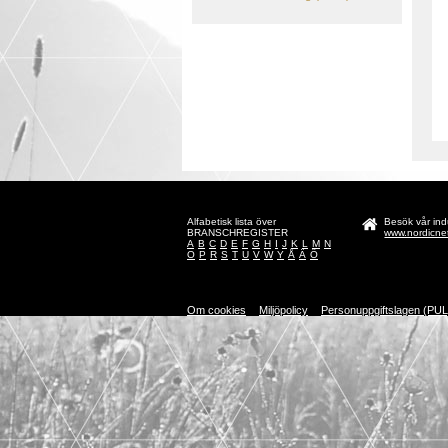
Alfabetisk lista över
Besök vår indu
BRANSCHREGISTER
www.nordicne
A
B
C
D
E
F
G
H
I
J
K
L
M
N
O
P
R
S
T
U
V
W
Y
Å
Ä
Ö
Om cookies
Miljöpolicy
Personuppgiftslagen (PUL