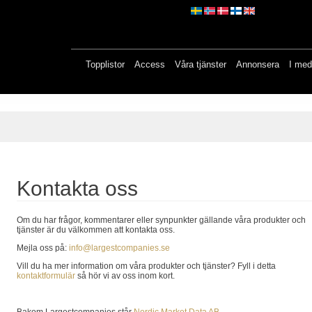
Topplistor
Access
Våra tjänster
Annonsera
I med
Kontakta oss
Om du har frågor, kommentarer eller synpunkter gällande våra produkter och
tjänster är du välkommen att kontakta oss.
Mejla oss på:
info@largestcompanies.se
Vill du ha mer information om våra produkter och tjänster? Fyll i detta
kontaktformulär
så hör vi av oss inom kort.