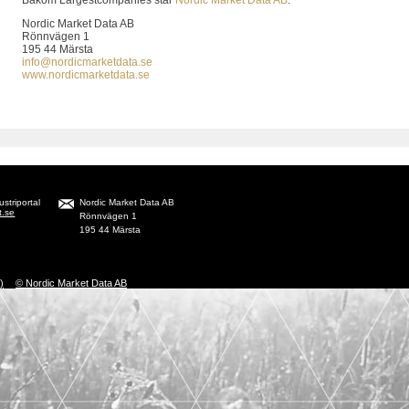
Bakom Largestcompanies står
Nordic Market Data AB
.
Nordic Market Data AB
Rönnvägen 1
195 44 Märsta
info@nordicmarketdata.se
www.nordicmarketdata.se
striportal
Nordic Market Data AB
t.se
Rönnvägen 1
195 44 Märsta
)
© Nordic Market Data AB