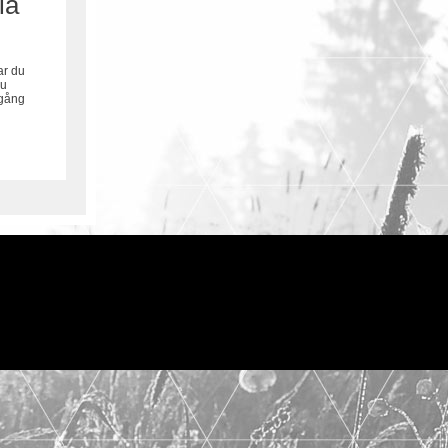
la
ar du
du
lgång