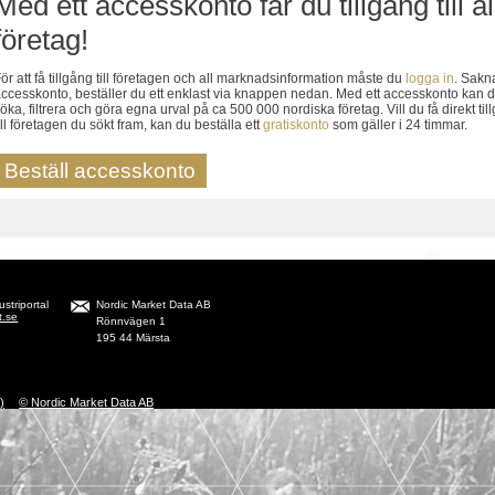
Med ett accesskonto får du tillgång till al
företag!
ör att få tillgång till företagen och all marknadsinformation måste du
logga in
. Sakn
ccesskonto, beställer du ett enklast via knappen nedan. Med ett accesskonto kan 
öka, filtrera och göra egna urval på ca 500 000 nordiska företag. Vill du få direkt til
ill företagen du sökt fram, kan du beställa ett
gratiskonto
som gäller i 24 timmar.
Beställ accesskonto
striportal
Nordic Market Data AB
t.se
Rönnvägen 1
195 44 Märsta
)
© Nordic Market Data AB