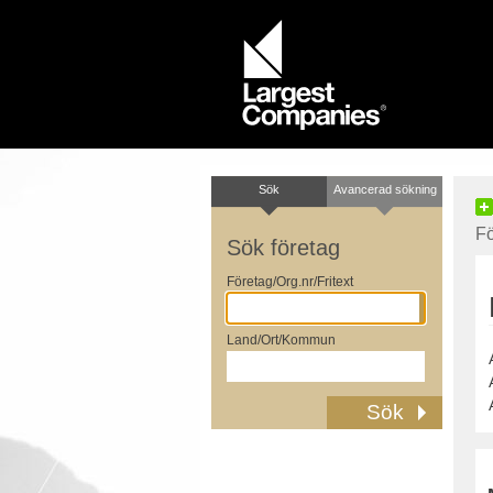
Sök
Avancerad sökning
Fö
Sök företag
Företag/Org.nr/Fritext
Land/Ort/Kommun