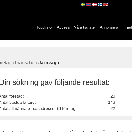
Topplistor
Access
Våra tjänster
Annonsera
I med
retag i branschen
Järnvägar
Din sökning gav följande resultat:
Antal företag:
29
Antal beslutsfattare:
143
Antal allmänna e-postadresser till företag:
22