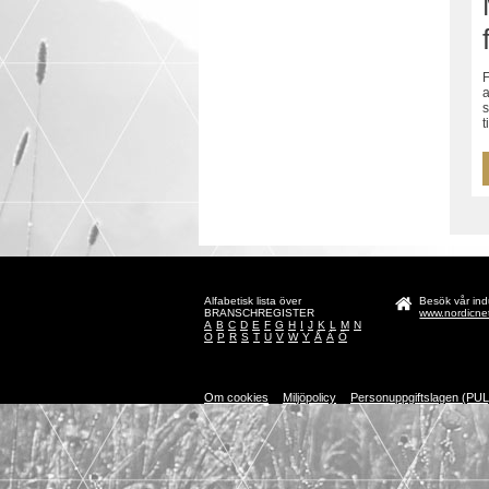
F
a
s
t
Alfabetisk lista över
Besök vår indu
BRANSCHREGISTER
www.nordicne
A
B
C
D
E
F
G
H
I
J
K
L
M
N
O
P
R
S
T
U
V
W
Y
Å
Ä
Ö
Om cookies
Miljöpolicy
Personuppgiftslagen (PUL